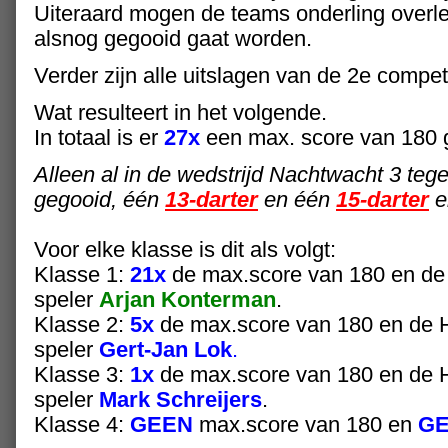
Uiteraard mogen de teams onderling overl
alsnog gegooid gaat worden.
Verder zijn alle uitslagen van de 2e compet
Wat resulteert in het volgende.
In totaal is er
27x
een max. score van 180 
Alleen al in de wedstrijd Nachtwacht 3 tegen
gegooid, één
13-darter
en één
15-darter
e
Voor elke klasse is dit als volgt:
Klasse 1:
21x
de max.score van 180 en d
speler
Arjan Konterman
.
Klasse 2:
5x
de max.score van 180 en de
speler
Gert-Jan Lok
.
Klasse 3:
1x
de max.score van 180 en de
speler
Mark Schreijers
.
Klasse 4:
GEEN
max.score van 180 en
G